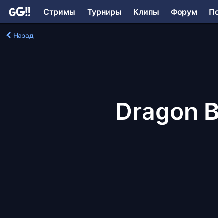
Стримы
Турниры
Клипы
Форум
П
Назад
Dragon B