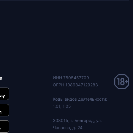
я
ИНН 7805457709
ОГРН 1089847129283
Коды видов деятельности:
1.01, 1.05
308015, г. Белгород, ул.
Чапаева, д. 24