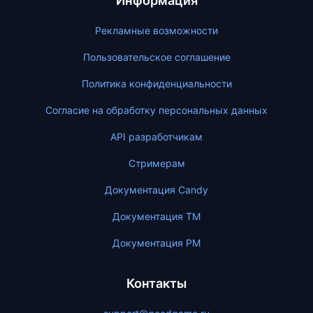
Информация
Рекламные возможности
Пользовательское соглашение
Политика конфиденциальности
Согласие на обработку персональных данных
API разработчикам
Стримерам
Документация Candy
Документация ТМ
Документация PM
Контакты