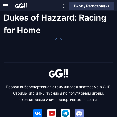
Вход / Регистрация
Dukes of Hazzard: Racing
for Home
<...>
Первая киберспортивная стриминговая платформа в СНГ.
Стримы игр и IRL, турниры по популярным играм,
околоигровые и киберспортивные новости.