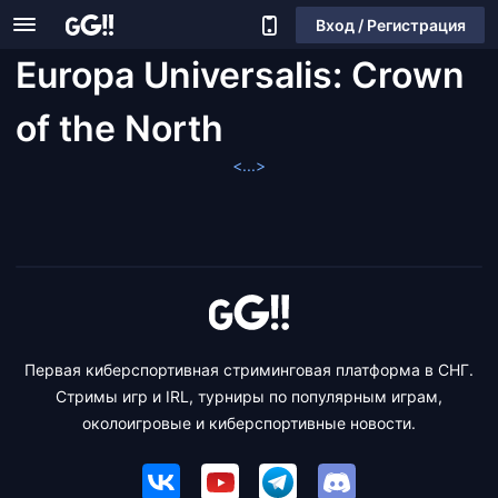
Вход / Регистрация
Europa Universalis: Crown
of the North
<...>
Первая киберспортивная стриминговая платформа в СНГ.
Стримы игр и IRL, турниры по популярным играм,
околоигровые и киберспортивные новости.