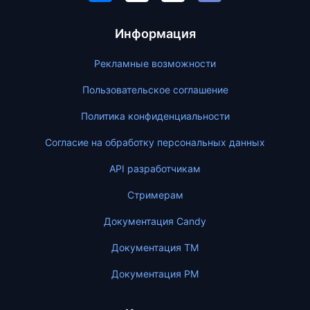
Информация
Рекламные возможности
Пользовательское соглашение
Политика конфиденциальности
Согласие на обработку персональных данных
API разработчикам
Стримерам
Документация Candy
Документация ТМ
Документация PM