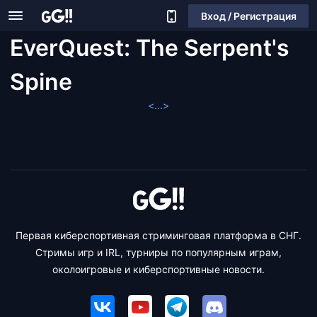
Вход / Регистрация
EverQuest: The Serpent's
Spine
<...>
Первая киберспортивная стриминговая платформа в СНГ.
Стримы игр и IRL, турниры по популярным играм,
околоигровые и киберспортивные новости.