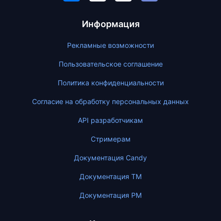
Информация
Рекламные возможности
Пользовательское соглашение
Политика конфиденциальности
Согласие на обработку персональных данных
API разработчикам
Стримерам
Документация Candy
Документация ТМ
Документация PM