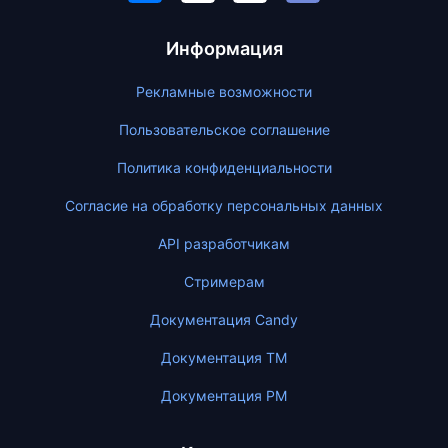
Информация
Рекламные возможности
Пользовательское соглашение
Политика конфиденциальности
Согласие на обработку персональных данных
API разработчикам
Стримерам
Документация Candy
Документация ТМ
Документация PM