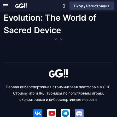
Вход / Регистрация
Evolution: The World of
Sacred Device
<...>
Первая киберспортивная стриминговая платформа в СНГ.
Стримы игр и IRL, турниры по популярным играм,
околоигровые и киберспортивные новости.