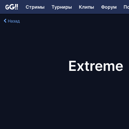
Стримы
Турниры
Клипы
Форум
П
Назад
Extreme