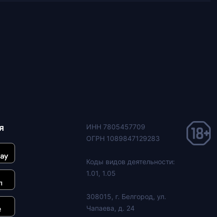
я
ИНН 7805457709
ОГРН 1089847129283
Коды видов деятельности:
1.01, 1.05
308015, г. Белгород, ул.
Чапаева, д. 24