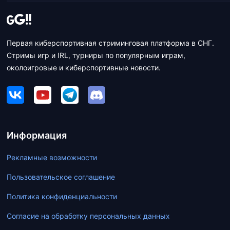
Первая киберспортивная стриминговая платформа в СНГ.
Стримы игр и IRL, турниры по популярным играм,
околоигровые и киберспортивные новости.
Информация
Рекламные возможности
Пользовательское соглашение
Политика конфиденциальности
Согласие на обработку персональных данных