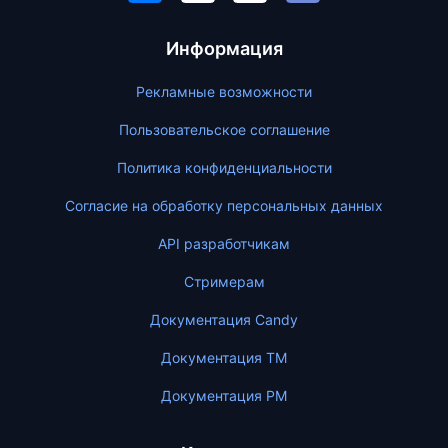
Информация
Рекламные возможности
Пользовательское соглашение
Политика конфиденциальности
Согласие на обработку персональных данных
API разработчикам
Стримерам
Документация Candy
Документация ТМ
Документация PM