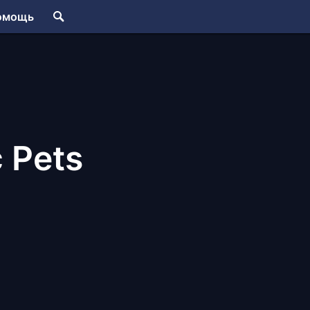
омощь
c Pets