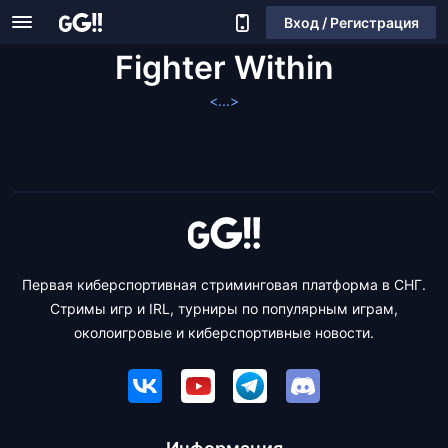
Вход / Регистрация
Fighter Within
<...>
Первая киберспортивная стриминговая платформа в СНГ.
Стримы игр и IRL, турниры по популярным играм,
околоигровые и киберспортивные новости.