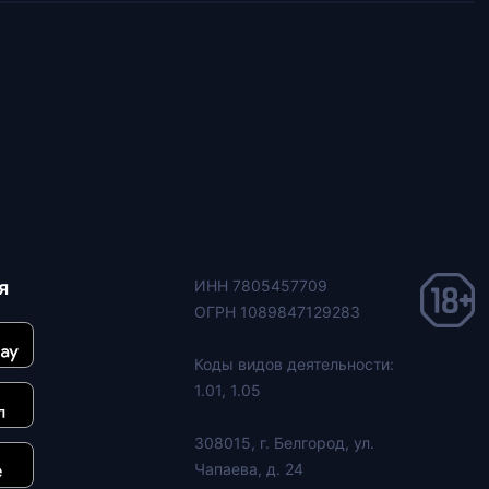
я
ИНН 7805457709
ОГРН 1089847129283
Коды видов деятельности:
1.01, 1.05
308015, г. Белгород, ул.
Чапаева, д. 24