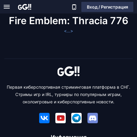
Вход / Регистрация
Fire Emblem: Thracia 776
<...>
Первая киберспортивная стриминговая платформа в СНГ.
Стримы игр и IRL, турниры по популярным играм,
околоигровые и киберспортивные новости.