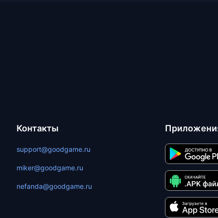
Контакты
Приложени
support@goodgame.ru
miker@goodgame.ru
nefanda@goodgame.ru