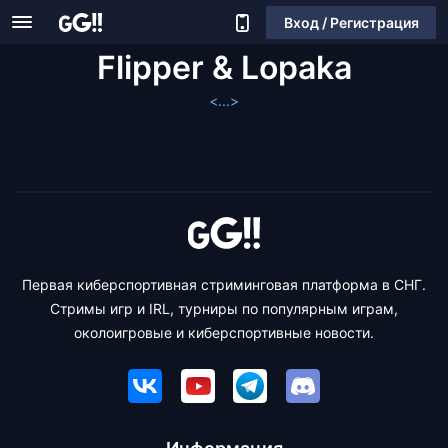
Вход / Регистрация
Flipper & Lopaka
<...>
Первая киберспортивная стриминговая платформа в СНГ.
Стримы игр и IRL, турниры по популярным играм,
околоигровые и киберспортивные новости.