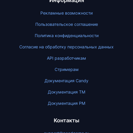
Информация
Рекламные возможности
Пользовательское соглашение
Политика конфиденциальности
Согласие на обработку персональных данных
API разработчикам
Стримерам
Документация Candy
Документация ТМ
Документация PM
Контакты