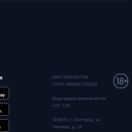
я
ИНН 7805457709
ОГРН 1089847129283
Коды видов деятельности:
1.01, 1.05
308015, г. Белгород, ул.
Чапаева, д. 24