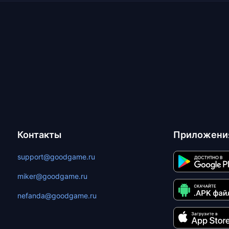
Контакты
Приложени
support@goodgame.ru
miker@goodgame.ru
nefanda@goodgame.ru