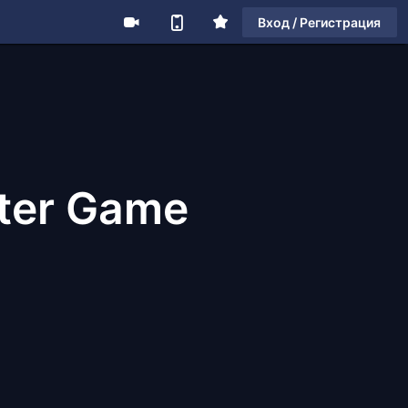
Вход / Регистрация
uter Game