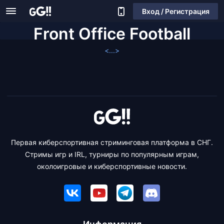
Вход / Регистрация
Front Office Football
<...>
Первая киберспортивная стриминговая платформа в СНГ.
Стримы игр и IRL, турниры по популярным играм,
околоигровые и киберспортивные новости.