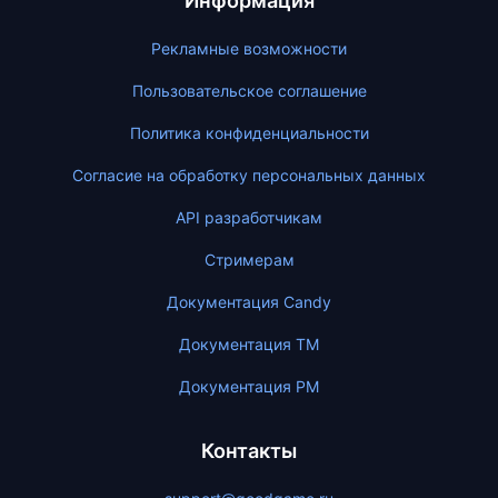
Информация
Рекламные возможности
Пользовательское соглашение
Политика конфиденциальности
Согласие на обработку персональных данных
API разработчикам
Стримерам
Документация Candy
Документация ТМ
Документация PM
Контакты