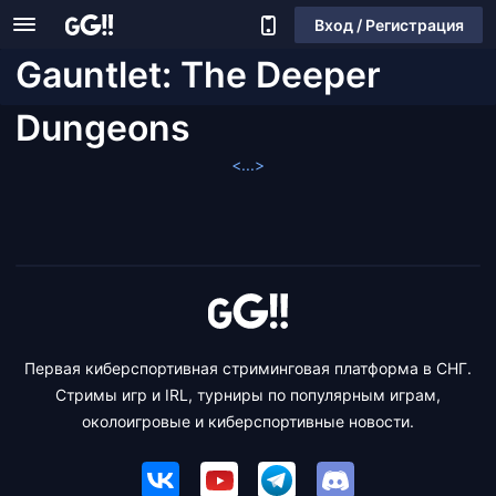
Вход / Регистрация
Gauntlet: The Deeper
Dungeons
<...>
Первая киберспортивная стриминговая платформа в СНГ.
Стримы игр и IRL, турниры по популярным играм,
околоигровые и киберспортивные новости.