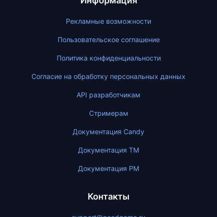
Информация
Рекламные возможности
Пользовательское соглашение
Политика конфиденциальности
Согласие на обработку персональных данных
API разработчикам
Стримерам
Документация Candy
Документация ТМ
Документация PM
Контакты