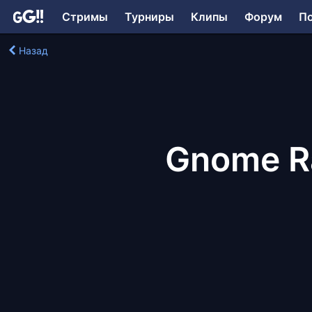
Стримы
Турниры
Клипы
Форум
П
Назад
Gnome R