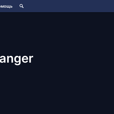
омощь
anger