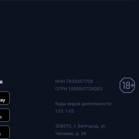
я
ИНН 7805457709
ОГРН 1089847129283
Коды видов деятельности:
1.01, 1.05
308015, г. Белгород, ул.
Чапаева, д. 24