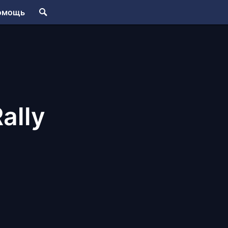
омощь
ally