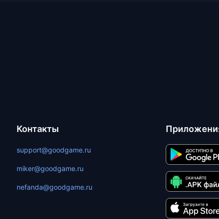
Контакты
Приложени
support@goodgame.ru
miker@goodgame.ru
nefanda@goodgame.ru