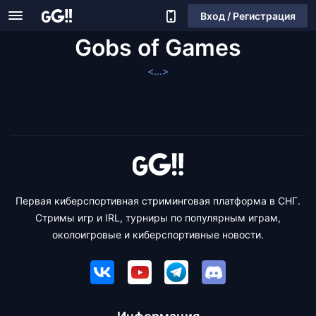
Вход / Регистрация
Gobs of Games
<...>
Первая киберспортивная стриминговая платформа в СНГ.
Стримы игр и IRL, турниры по популярным играм,
околоигровые и киберспортивные новости.