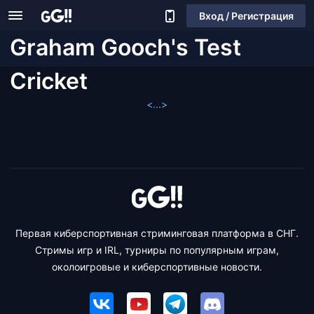
Вход / Регистрация
Graham Gooch's Test
Cricket
<...>
Первая киберспортивная стриминговая платформа в СНГ.
Стримы игр и IRL, турниры по популярным играм,
околоигровые и киберспортивные новости.