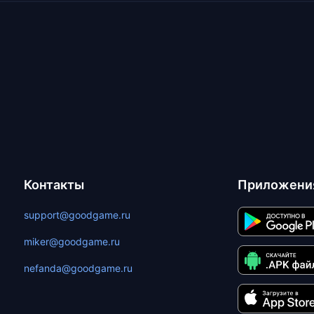
Контакты
Приложени
support@goodgame.ru
miker@goodgame.ru
nefanda@goodgame.ru