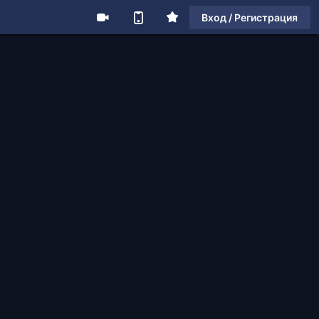
Вход / Регистрация