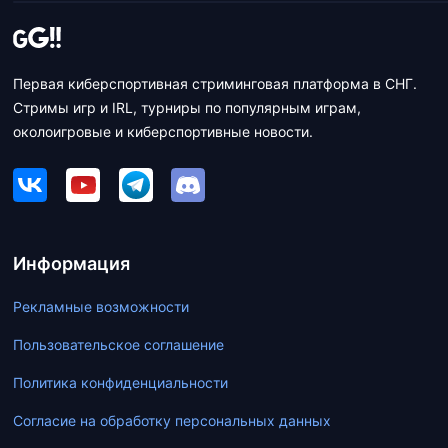
Первая киберспортивная стриминговая платформа в СНГ.
Стримы игр и IRL, турниры по популярным играм,
околоигровые и киберспортивные новости.
Информация
Рекламные возможности
Пользовательское соглашение
Политика конфиденциальности
Согласие на обработку персональных данных