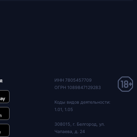
я
ИНН 7805457709
ОГРН 1089847129283
Коды видов деятельности:
1.01, 1.05
308015, г. Белгород, ул.
Чапаева, д. 24