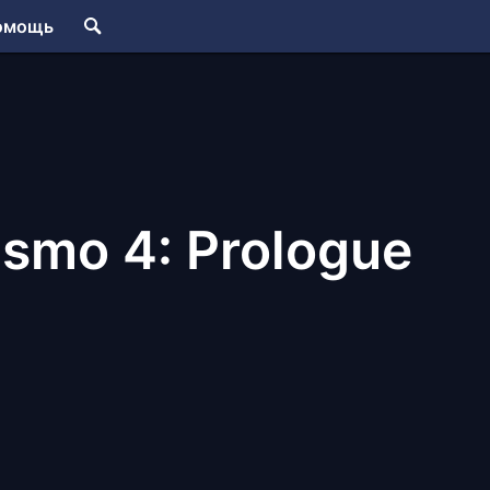
омощь
ismo 4: Prologue