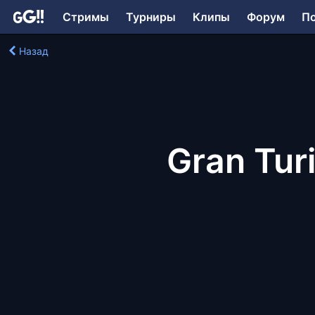
Стримы
Турниры
Клипы
Форум
П
Назад
Gran Tur