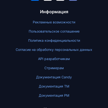
Информация
Рекламные возможности
Пользовательское соглашение
Политика конфиденциальности
Согласие на обработку персональных данных
API разработчикам
Стримерам
Документация Candy
Документация ТМ
Документация PM