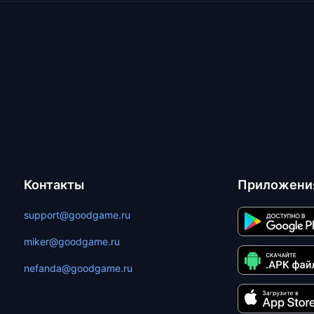
Контакты
Приложени
support@goodgame.ru
miker@goodgame.ru
nefanda@goodgame.ru