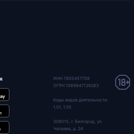
я
ИНН 7805457709
ОГРН 1089847129283
Коды видов деятельности:
1.01, 1.05
308015, г. Белгород, ул.
Чапаева, д. 24