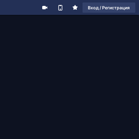
Вход / Регистрация