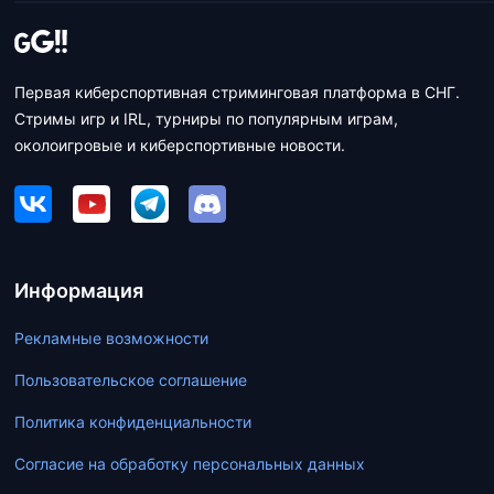
Первая киберспортивная стриминговая платформа в СНГ.
Стримы игр и IRL, турниры по популярным играм,
околоигровые и киберспортивные новости.
Информация
Рекламные возможности
Пользовательское соглашение
Политика конфиденциальности
Согласие на обработку персональных данных