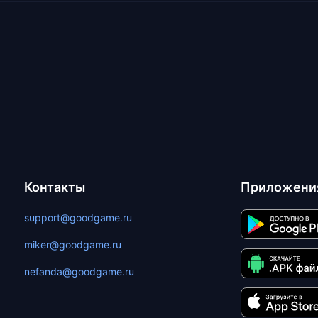
Контакты
Приложени
support@goodgame.ru
miker@goodgame.ru
nefanda@goodgame.ru