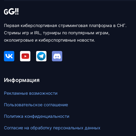
Первая киберспортивная стриминговая платформа в СНГ.
Стримы игр и IRL, турниры по популярным играм,
околоигровые и киберспортивные новости.
Информация
Рекламные возможности
Пользовательское соглашение
Политика конфиденциальности
Согласие на обработку персональных данных