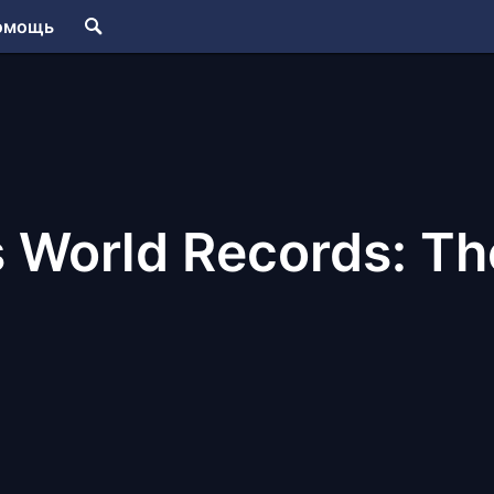
омощь
 World Records: T