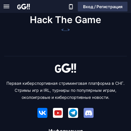
Вход / Регистрация
Hack The Game
<...>
Первая киберспортивная стриминговая платформа в СНГ.
Стримы игр и IRL, турниры по популярным играм,
околоигровые и киберспортивные новости.