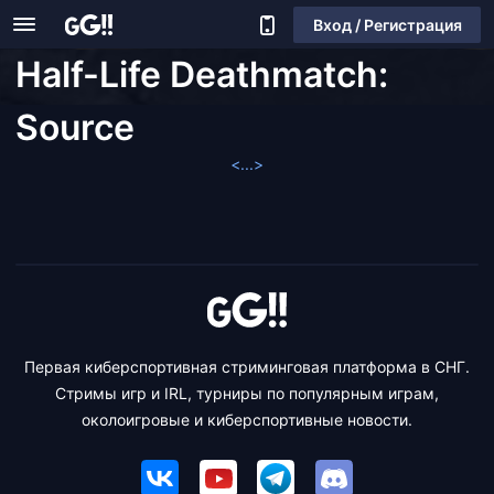
Вход / Регистрация
Half-Life Deathmatch:
Source
<...>
Первая киберспортивная стриминговая платформа в СНГ.
Стримы игр и IRL, турниры по популярным играм,
околоигровые и киберспортивные новости.