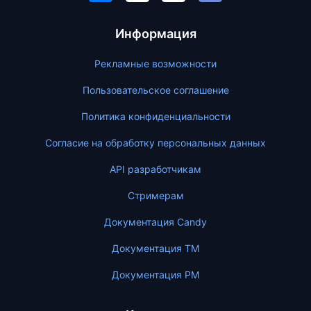
Информация
Рекламные возможности
Пользовательское соглашение
Политика конфиденциальности
Согласие на обработку персональных данных
API разработчикам
Стримерам
Документация Candy
Документация ТМ
Документация PM