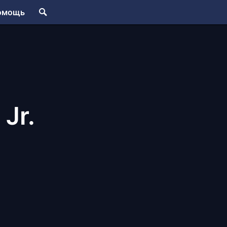
омощь
Jr.