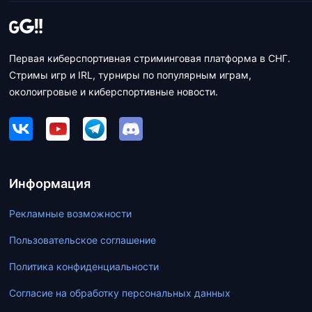
Первая киберспортивная стриминговая платформа в СНГ.
Стримы игр и IRL, турниры по популярным играм,
околоигровые и киберспортивные новости.
Информация
Рекламные возможности
Пользовательское соглашение
Политика конфиденциальности
Согласие на обработку персональных данных