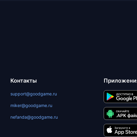
Контакты
Приложени
support@goodgame.ru
miker@goodgame.ru
nefanda@goodgame.ru