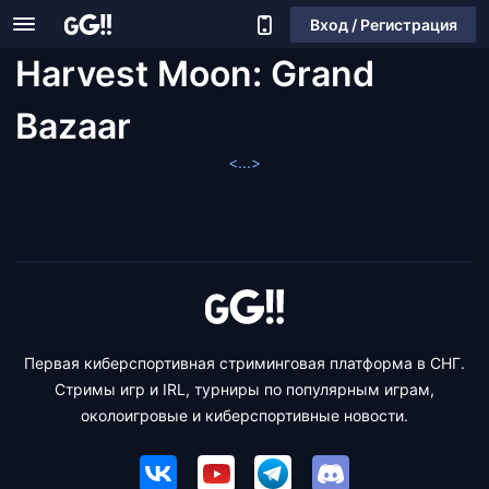
Вход / Регистрация
Harvest Moon: Grand
Bazaar
<...>
Первая киберспортивная стриминговая платформа в СНГ.
Стримы игр и IRL, турниры по популярным играм,
околоигровые и киберспортивные новости.