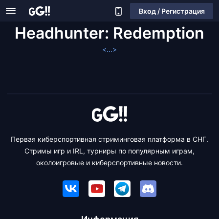
Вход / Регистрация
Headhunter: Redemption
<...>
Первая киберспортивная стриминговая платформа в СНГ.
Стримы игр и IRL, турниры по популярным играм,
околоигровые и киберспортивные новости.