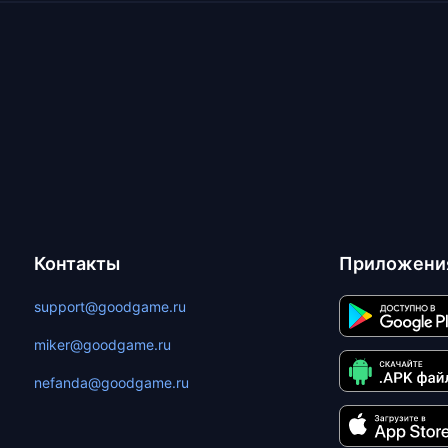
Контакты
Приложени
support@goodgame.ru
miker@goodgame.ru
nefanda@goodgame.ru