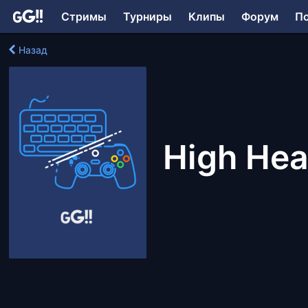
Стримы
Турниры
Клипы
Форум
П
Назад
High Hea