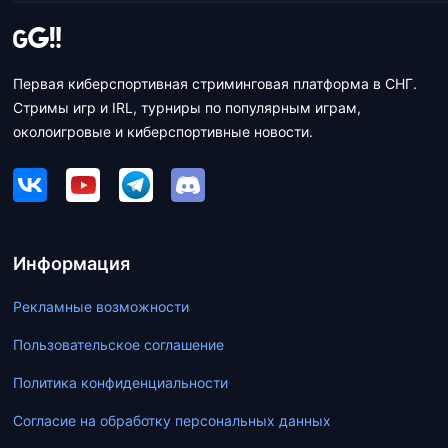
Первая киберспортивная стриминговая платформа в СНГ.
Стримы игр и IRL, турниры по популярным играм,
околоигровые и киберспортивные новости.
Информация
Рекламные возможности
Пользовательское соглашение
Политика конфиденциальности
Согласие на обработку персональных данных