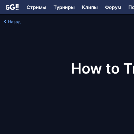
Стримы
Турниры
Клипы
Форум
П
Назад
How to T