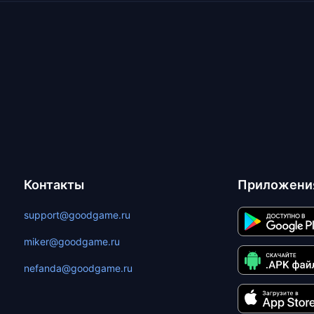
Контакты
Приложени
support@goodgame.ru
miker@goodgame.ru
nefanda@goodgame.ru