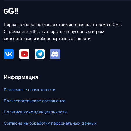
Первая киберспортивная стриминговая платформа в СНГ.
Стримы игр и IRL, турниры по популярным играм,
околоигровые и киберспортивные новости.
Информация
Рекламные возможности
Пользовательское соглашение
Политика конфиденциальности
Согласие на обработку персональных данных