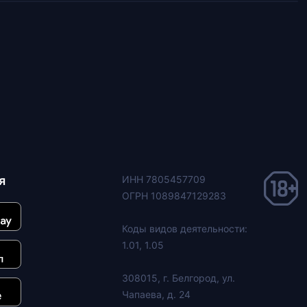
я
ИНН 7805457709
ОГРН 1089847129283
Коды видов деятельности:
1.01, 1.05
308015, г. Белгород, ул.
Чапаева, д. 24