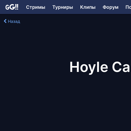
Стримы
Турниры
Клипы
Форум
П
Назад
Hoyle C