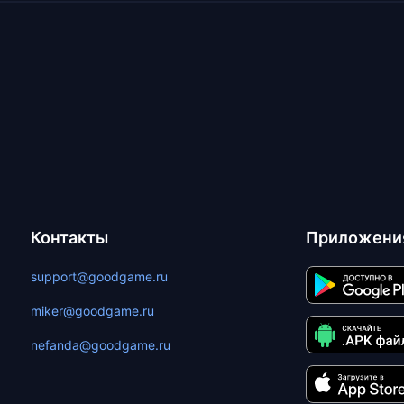
Контакты
Приложени
support@goodgame.ru
miker@goodgame.ru
nefanda@goodgame.ru