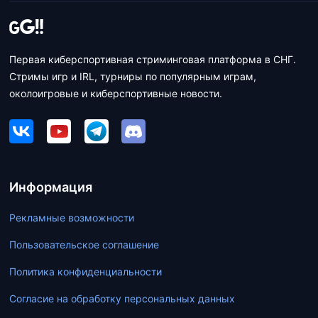
Первая киберспортивная стриминговая платформа в СНГ.
Стримы игр и IRL, турниры по популярным играм,
околоигровые и киберспортивные новости.
Информация
Рекламные возможности
Пользовательское соглашение
Политика конфиденциальности
Согласие на обработку персональных данных