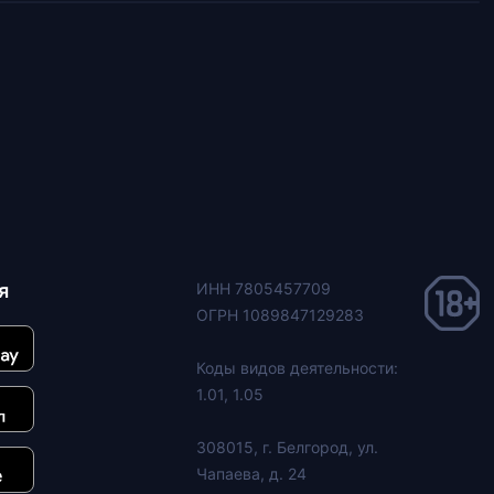
я
ИНН 7805457709
ОГРН 1089847129283
Коды видов деятельности:
1.01, 1.05
308015, г. Белгород, ул.
Чапаева, д. 24