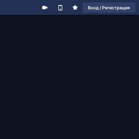
Вход / Регистрация