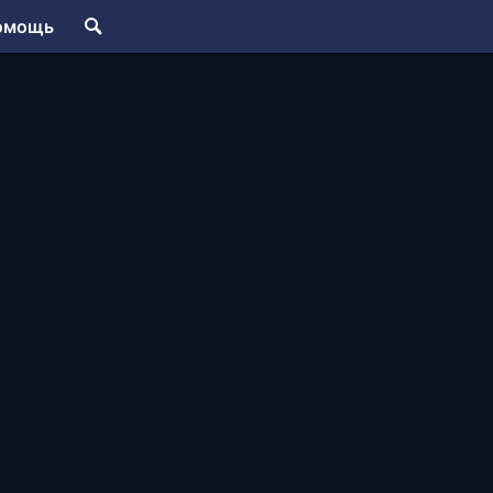
омощь