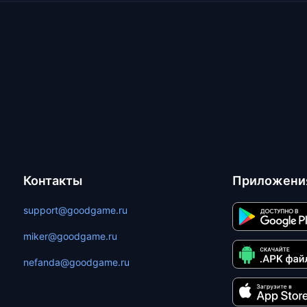
Контакты
Приложени
support@goodgame.ru
miker@goodgame.ru
nefanda@goodgame.ru