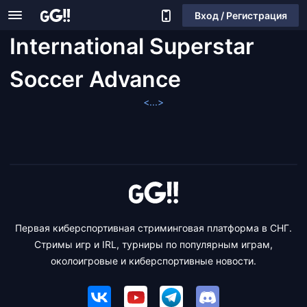
Вход / Регистрация
International Superstar
Soccer Advance
<...>
Первая киберспортивная стриминговая платформа в СНГ.
Стримы игр и IRL, турниры по популярным играм,
околоигровые и киберспортивные новости.