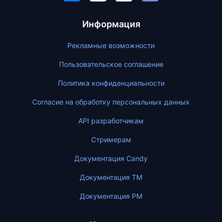
Информация
Рекламные возможности
Пользовательское соглашение
Политика конфиденциальности
Согласие на обработку персональных данных
API разработчикам
Стримерам
Документация Candy
Документация ТМ
Документация PM