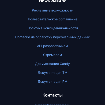
Информация
Рекламные возможности
Пользовательское соглашение
Политика конфиденциальности
Согласие на обработку персональных данных
API разработчикам
Стримерам
Документация Candy
Документация ТМ
Документация PM
Контакты