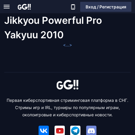
Вход / Регистрация
Jikkyou Powerful Pro
Yakyuu 2010
<...>
Первая киберспортивная стриминговая платформа в СНГ.
Стримы игр и IRL, турниры по популярным играм,
околоигровые и киберспортивные новости.