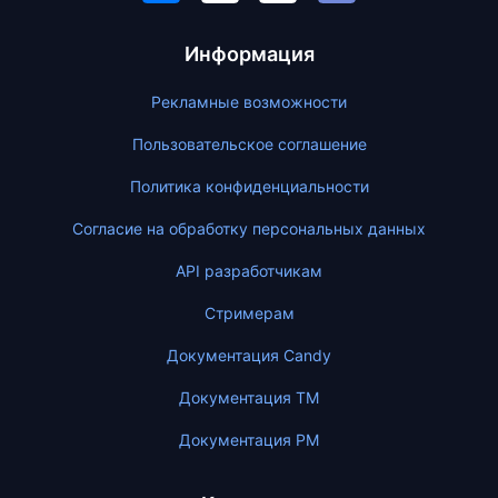
Информация
Рекламные возможности
Пользовательское соглашение
Политика конфиденциальности
Согласие на обработку персональных данных
API разработчикам
Стримерам
Документация Candy
Документация ТМ
Документация PM