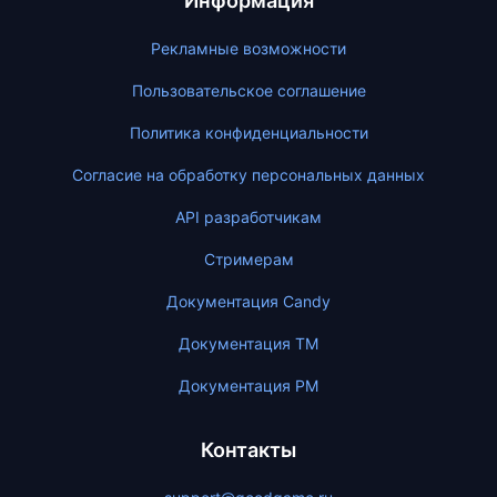
Информация
Рекламные возможности
Пользовательское соглашение
Политика конфиденциальности
Согласие на обработку персональных данных
API разработчикам
Стримерам
Документация Candy
Документация ТМ
Документация PM
Контакты