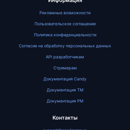
Информация
Рекламные возможности
Пользовательское соглашение
Политика конфиденциальности
Согласие на обработку персональных данных
API разработчикам
Стримерам
Документация Candy
Документация ТМ
Документация PM
Контакты