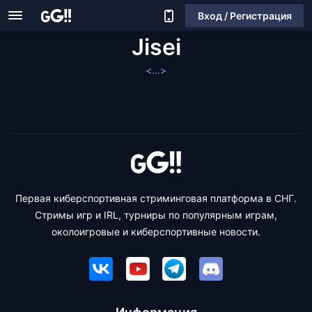
Вход / Регистрация
Jisei
<...>
Первая киберспортивная стриминговая платформа в СНГ.
Стримы игр и IRL, турниры по популярным играм,
околоигровые и киберспортивные новости.