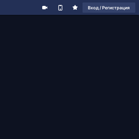
Вход / Регистрация