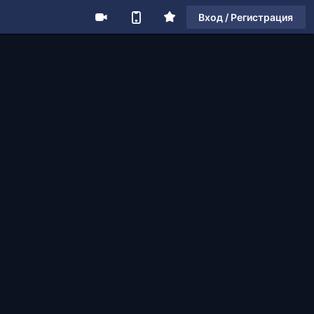
Вход / Регистрация