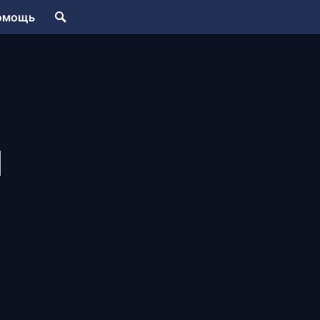
омощь
d