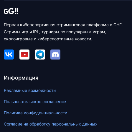
Первая киберспортивная стриминговая платформа в СНГ.
Стримы игр и IRL, турниры по популярным играм,
околоигровые и киберспортивные новости.
Информация
Рекламные возможности
Пользовательское соглашение
Политика конфиденциальности
Согласие на обработку персональных данных