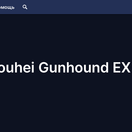
омощь
ouhei Gunhound EX