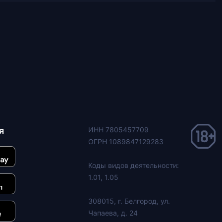
я
ИНН 7805457709
ОГРН 1089847129283
Коды видов деятельности:
1.01, 1.05
308015, г. Белгород, ул.
Чапаева, д. 24