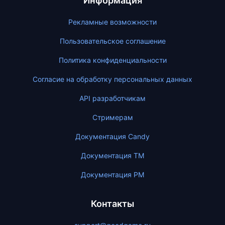
Информация
Рекламные возможности
Пользовательское соглашение
Политика конфиденциальности
Согласие на обработку персональных данных
API разработчикам
Стримерам
Документация Candy
Документация ТМ
Документация PM
Контакты