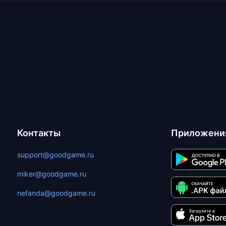
Контакты
Приложени
support@goodgame.ru
miker@goodgame.ru
nefanda@goodgame.ru