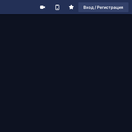
Вход / Регистрация