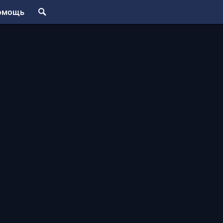
омощь