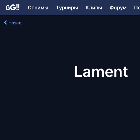
Стримы
Турниры
Клипы
Форум
П
Назад
Lament