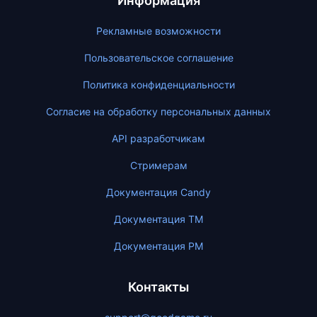
Информация
Рекламные возможности
Пользовательское соглашение
Политика конфиденциальности
Согласие на обработку персональных данных
API разработчикам
Стримерам
Документация Candy
Документация ТМ
Документация PM
Контакты